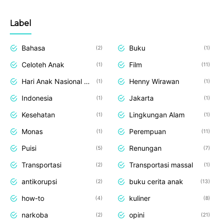
Label
Bahasa
Buku
2
1
Celoteh Anak
Film
1
11
Hari Anak Nasional 2013
Henny Wirawan
1
1
Indonesia
Jakarta
1
1
Kesehatan
Lingkungan Alam
1
1
Monas
Perempuan
1
11
Puisi
Renungan
5
7
Transportasi
Transportasi massal
2
1
antikorupsi
buku cerita anak
2
13
how-to
kuliner
4
8
narkoba
opini
2
21