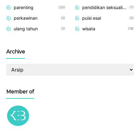
parenting
pendidikan seksualitas
30
7
perkawinan
puisi esai
2
2
ulang tahun
wisata
2
18
Archive
Member of